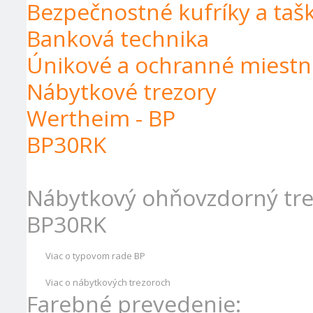
Bezpečnostné kufríky a taš
Banková technika
Únikové a ochranné miestn
Nábytkové trezory
Wertheim - BP
BP30RK
Nábytkový ohňovzdorný tr
BP30RK
Viac o typovom rade BP
Viac o nábytkových trezoroch
Farebné prevedenie: