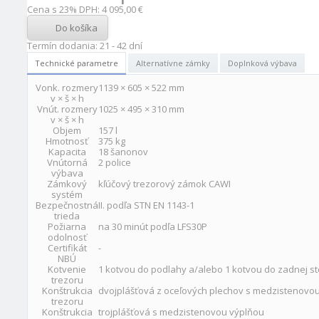
Cena s 23% DPH:
4 095,00 €
Do košíka
Termín dodania: 21 - 42 dní
Technické parametre
Alternatívne zámky
Doplnková výbava
Vonk. rozmery
1139 × 605 × 522 mm
v × š × h
Vnút. rozmery
1025 × 495 × 310 mm
v × š × h
Objem
157 l
Hmotnosť
375 kg
Kapacita
18 šanonov
Vnútorná
2 police
výbava
Zámkový
kľúčový trezorový zámok CAWI
systém
Bezpečnostná
II. podľa STN EN 1143-1
trieda
Požiarna
na 30 minút podľa LFS30P
odolnosť
Certifikát
-
NBÚ
Kotvenie
1 kotvou do podlahy a/alebo 1 kotvou do zadnej s
trezoru
Konštrukcia
dvojplášťová z oceľových plechov s medzistenovo
trezoru
Konštrukcia
trojplášťová s medzistenovou výplňou