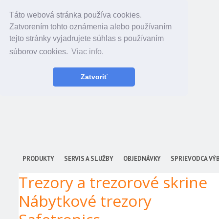
Táto webová stránka používa cookies.
Zatvorením tohto oznámenia alebo používaním
tejto stránky vyjadrujete súhlas s používaním
súborov cookies.
Viac info.
Zatvoriť
PRODUKTY
SERVIS A SLUŽBY
OBJEDNÁVKY
SPRIEVODCA VÝ
Trezory a trezorové skrine
Nábytkové trezory
Typový rad SBM
Typový rad NTR
Typový rad YETY
Typový rad TSS