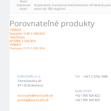
dverí
Zaistenie
trojstranný rozvorový mechanizmus chránený pan
dverí
dverí do 180 stupňov
Porovnateľné produkty
PRIMAT
Starprim 1240
3 049,00 €
Wertheim
AP30RK
3 304,00 €
PRIMAT
Starprim 2215
3 583,00 €
Chubbsafes
DUOGUARD I-200
3 604,99 €
Wertheim
CP30RK
4 667,00 €
EUROSAFE s.r.o.
Tel:
+421 2 5262 3685
Smrečianska 43
811 05 Bratislava
NON-STOP:
eurosafe@eurosafe.sk
+421 905 926 822
predaj@eurosafe.sk
+421 905 926 823