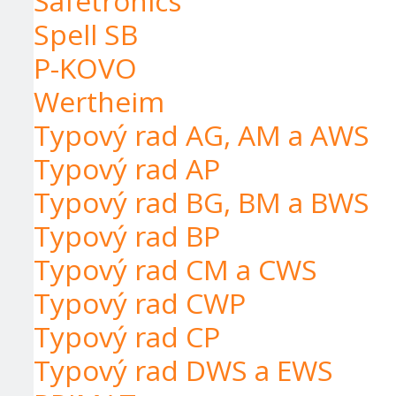
Safetronics
Typový rad YETY G
Typový rad EURON
Typový rad TLO
Typový rad YETY GT
Spell SB
Typový rad TLA
Typový rad ARCHA
Typový rad TLB
Typový rad MAMUT
Typový rad TB
P-KOVO
Typový rad T
Typový rad T.2
Wertheim
Typový rad AG, AM a AWS
Typový rad AP
Typový rad BG, BM a BWS
Typový rad BP
Typový rad CM a CWS
Typový rad CWP
Typový rad CP
Typový rad DWS a EWS
Typový rad Starprim 1
Typový rad Starprim 2
Typový rad Starprim 3