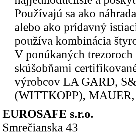
Používajú sa ako náhrad
alebo ako prídavný istiac
používa kombinácia štyroc
V ponúkaných trezoroch 
skúšobňami certifikova
výrobcov LA GARD, S
(WITTKOPP), MAUER, 
EUROSAFE s.r.o.
Smrečianska 43