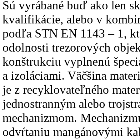
Sú vyrábané buď ako len sk
kvalifikácie, alebo v kombi
podľa STN EN 1143 – 1, kt
odolnosti trezorových obje
konštrukciu vyplnenú špe
a izoláciami. Väčšina mater
je z recyklovateľného mater
jednostranným alebo trojst
mechanizmom. Mechanizmus
odvŕtaniu mangánovými ka