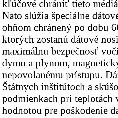
kľúčové chrániť tieto médi
Nato slúžia špeciálne dátové
ohňom chránený po dobu 60
ktorých zostanú dátové nos
maximálnu bezpečnosť voči 
dymu a plynom, magnetický
nepovolanému prístupu. Dát
Štátnych inštitútoch a skú
podmienkach pri teplotách 
hodnotou pre poškodenie dá