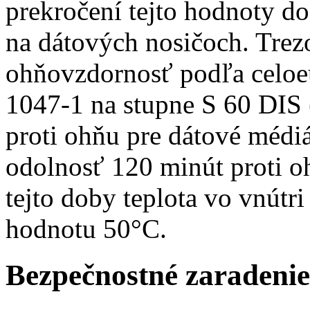
prekročení tejto hodnoty d
na dátových nosičoch. Trezo
ohňovzdornosť podľa celoe
1047-1 na stupne S 60 DIS 
proti ohňu pre dátové médiá
odolnosť 120 minút proti o
tejto doby teplota vo vnútri
hodnotu 50°C.
Bezpečnostné zaradenie