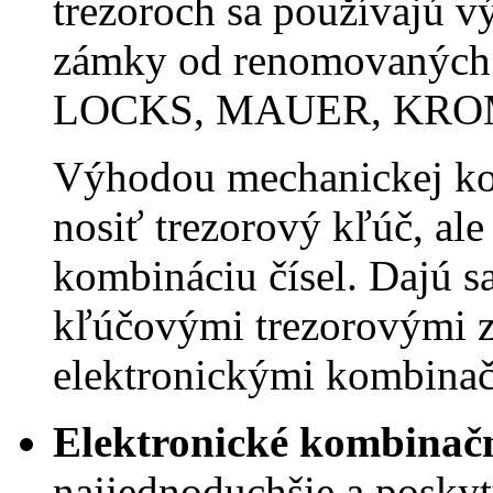
trezoroch sa používajú v
zámky od renomovanýc
LOCKS, MAUER, KROM
Výhodou mechanickej kom
nosiť trezorový kľúč, ale
kombináciu čísel. Dajú s
kľúčovými trezorovými 
elektronickými kombina
Elektronické kombinač
najjednoduchšie a poskyt