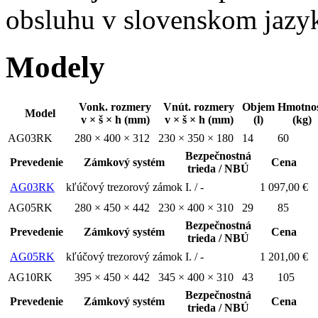
obsluhu v slovenskom jazy
Modely
Vonk. rozmery
Vnút. rozmery
Objem
Hmotno
Model
v × š × h (mm)
v × š × h (mm)
(l)
(kg)
AG03RK
280 × 400 × 312
230 × 350 × 180
14
60
Bezpečnostná
Prevedenie
Zámkový systém
Cena
trieda / NBÚ
AG03RK
kľúčový trezorový zámok
I. / -
1 097,00 €
AG05RK
280 × 450 × 442
230 × 400 × 310
29
85
Bezpečnostná
Prevedenie
Zámkový systém
Cena
trieda / NBÚ
AG05RK
kľúčový trezorový zámok
I. / -
1 201,00 €
AG10RK
395 × 450 × 442
345 × 400 × 310
43
105
Bezpečnostná
Prevedenie
Zámkový systém
Cena
trieda / NBÚ