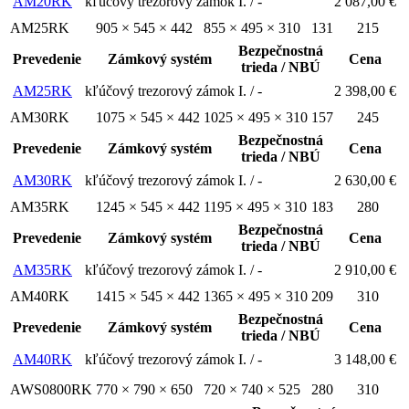
AM20RK
kľúčový trezorový zámok
I. / -
2 087,00 €
AM25RK
905 × 545 × 442
855 × 495 × 310
131
215
Bezpečnostná
Prevedenie
Zámkový systém
Cena
trieda / NBÚ
AM25RK
kľúčový trezorový zámok
I. / -
2 398,00 €
AM30RK
1075 × 545 × 442
1025 × 495 × 310
157
245
Bezpečnostná
Prevedenie
Zámkový systém
Cena
trieda / NBÚ
AM30RK
kľúčový trezorový zámok
I. / -
2 630,00 €
AM35RK
1245 × 545 × 442
1195 × 495 × 310
183
280
Bezpečnostná
Prevedenie
Zámkový systém
Cena
trieda / NBÚ
AM35RK
kľúčový trezorový zámok
I. / -
2 910,00 €
AM40RK
1415 × 545 × 442
1365 × 495 × 310
209
310
Bezpečnostná
Prevedenie
Zámkový systém
Cena
trieda / NBÚ
AM40RK
kľúčový trezorový zámok
I. / -
3 148,00 €
AWS0800RK
770 × 790 × 650
720 × 740 × 525
280
310