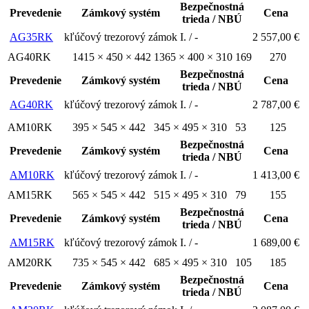
Bezpečnostná
Prevedenie
Zámkový systém
Cena
trieda / NBÚ
AG35RK
kľúčový trezorový zámok
I. / -
2 557,00 €
AG40RK
1415 × 450 × 442
1365 × 400 × 310
169
270
Bezpečnostná
Prevedenie
Zámkový systém
Cena
trieda / NBÚ
AG40RK
kľúčový trezorový zámok
I. / -
2 787,00 €
AM10RK
395 × 545 × 442
345 × 495 × 310
53
125
Bezpečnostná
Prevedenie
Zámkový systém
Cena
trieda / NBÚ
AM10RK
kľúčový trezorový zámok
I. / -
1 413,00 €
AM15RK
565 × 545 × 442
515 × 495 × 310
79
155
Bezpečnostná
Prevedenie
Zámkový systém
Cena
trieda / NBÚ
AM15RK
kľúčový trezorový zámok
I. / -
1 689,00 €
AM20RK
735 × 545 × 442
685 × 495 × 310
105
185
Bezpečnostná
Prevedenie
Zámkový systém
Cena
trieda / NBÚ