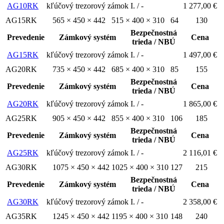
AG10RK
kľúčový trezorový zámok
I. / -
1 277,00 €
AG15RK
565 × 450 × 442
515 × 400 × 310
64
130
Bezpečnostná
Prevedenie
Zámkový systém
Cena
trieda / NBÚ
AG15RK
kľúčový trezorový zámok
I. / -
1 497,00 €
AG20RK
735 × 450 × 442
685 × 400 × 310
85
155
Bezpečnostná
Prevedenie
Zámkový systém
Cena
trieda / NBÚ
AG20RK
kľúčový trezorový zámok
I. / -
1 865,00 €
AG25RK
905 × 450 × 442
855 × 400 × 310
106
185
Bezpečnostná
Prevedenie
Zámkový systém
Cena
trieda / NBÚ
AG25RK
kľúčový trezorový zámok
I. / -
2 116,01 €
AG30RK
1075 × 450 × 442
1025 × 400 × 310
127
215
Bezpečnostná
Prevedenie
Zámkový systém
Cena
trieda / NBÚ
AG30RK
kľúčový trezorový zámok
I. / -
2 358,00 €
AG35RK
1245 × 450 × 442
1195 × 400 × 310
148
240