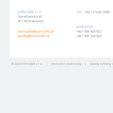
EUROSAFE s.r.o.
Tel:
+421 2 5262 3685
Smrečianska 43
811 05 Bratislava
NON-STOP:
eurosafe@eurosafe.sk
+421 905 926 822
predaj@eurosafe.sk
+421 905 926 823
© 2026 EUROSAFE s.r.o.
|
Obchodné podmienky
|
Zásady ochrany 