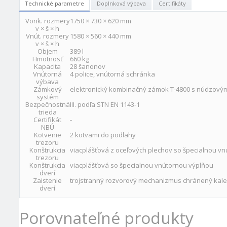
Technické parametre
Doplnková výbava
Certifikáty
Vonk. rozmery
1750 × 730 × 620 mm
v × š × h
Vnút. rozmery
1580 × 560 × 440 mm
v × š × h
Objem
389 l
Hmotnosť
660 kg
Kapacita
28 šanonov
Vnútorná
4 police, vnútorná schránka
výbava
Zámkový
elektronický kombinačný zámok T-4800 s núdzový
systém
Bezpečnostná
III. podľa STN EN 1143-1
trieda
Certifikát
-
NBÚ
Kotvenie
2 kotvami do podlahy
trezoru
Konštrukcia
viacplášťová z oceľových plechov so špecialnou v
trezoru
Konštrukcia
viacplášťová so špecialnou vnútornou výplňou
dverí
Zaistenie
trojstranný rozvorový mechanizmus chránený kal
dverí
Porovnateľné produkty