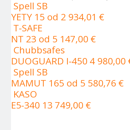
Spell SB
YETY 15
od 2 934,01 €
T-SAFE
NT 23
od 5 147,00 €
Chubbsafes
DUOGUARD I-450
4 980,00 
Spell SB
MAMUT 165
od 5 580,76 €
KASO
E5-340
13 749,00 €