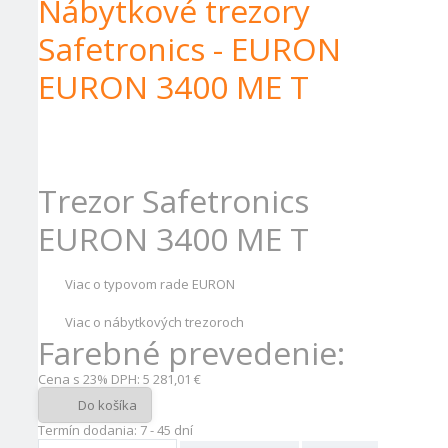
Nábytkové trezory
Safetronics - EURON
EURON 3400 ME T
Trezor Safetronics
EURON 3400
ME T
Viac o typovom rade EURON
Viac o nábytkových trezoroch
Farebné prevedenie:
Cena s 23% DPH:
5 281,01 €
Do košíka
Termín dodania: 7 - 45 dní