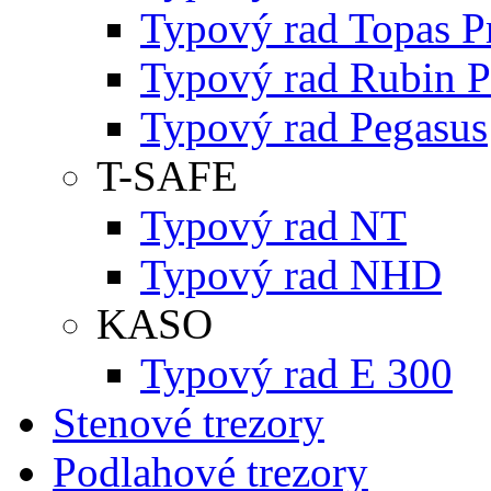
Typový rad Topas P
Typový rad Rubin P
Typový rad Pegasus
T-SAFE
Typový rad NT
Typový rad NHD
KASO
Typový rad E 300
Stenové trezory
Podlahové trezory