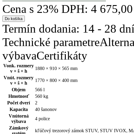
Cena s 23% DPH:
4 675,00
Do košíka
Termín dodania: 14 - 28 dn
Technické parametre
Altern
výbava
Certifikáty
Vonk. rozmery
1880 × 910 × 565 mm
v × š × h
Vnút. rozmery
1770 × 800 × 400 mm
v × š × h
Objem
566 l
Hmotnosť
560 kg
Počet dverí
2
Kapacita
40 šanonov
Vnútorná
4 police
výbava
Zámkový
kľúčový trezorový zámok STUV, STUV IVOX
systém