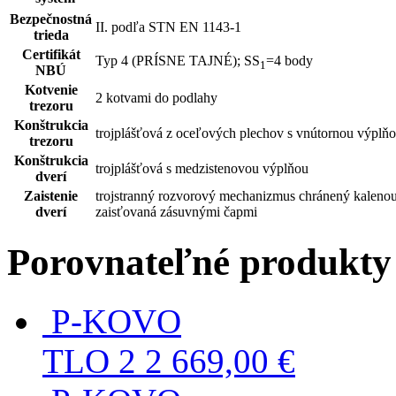
Bezpečnostná
II. podľa STN EN 1143-1
trieda
Certifikát
Typ 4 (PRÍSNE TAJNÉ); SS
=4 body
1
NBÚ
Kotvenie
2 kotvami do podlahy
trezoru
Konštrukcia
trojplášťová z oceľových plechov s vnútornou výplň
trezoru
Konštrukcia
trojplášťová s medzistenovou výplňou
dverí
Zaistenie
trojstranný rozvorový mechanizmus chránený kaleno
dverí
zaisťovaná zásuvnými čapmi
Porovnateľné produkty
P-KOVO
TLO 2
2 669,00 €