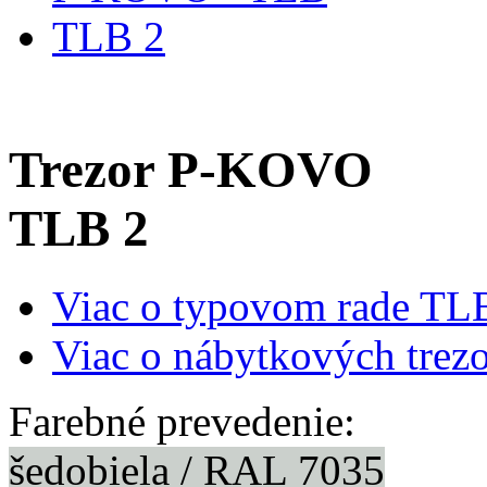
TLB 2
Trezor P-KOVO
TLB 2
Viac o typovom rade TL
Viac o nábytkových trez
Farebné prevedenie:
šedobiela / RAL 7035